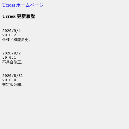
Ucross ホームページ
Ucross 更新履歴
2020/9/4

v0.0.2

仕様／機能変更。

2020/9/2

v0.0.1

不具合修正。

2020/8/31

v0.0.0

暫定版公開。
