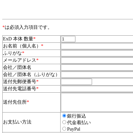
*
は必須入力項目です。
ExD 本体 数量
*
お名前（個人名）
*
ふりがな
*
メールアドレス
*
会社／団体名
会社／団体名（ふりがな）
送付先郵便番号
*
送付先電話番号
*
送付先住所
*
銀行振込
お支払い方法
代金着払い
PayPal